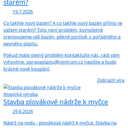
starém?
19.7.2026
Co takhle nový bazén? A co takhle nový bazén přímo ve
vašem starém? Toto není problém, kompletně
zrenovujeme váš bazén, pěkně poctivě, z pořádného a
pevného plastu.
Pokud máte stejný problém kontaktujte nás, rádi vám
vyhovíme. opravaplastu@centrum.cz napište a bude
krásné nové koupání.
Zobrazit více
Atypická výroba
Stavba plovákové nádrže k myčce
29.6.2026
Nádrž na vodu - plováková nádrž k myčce. Stavba na