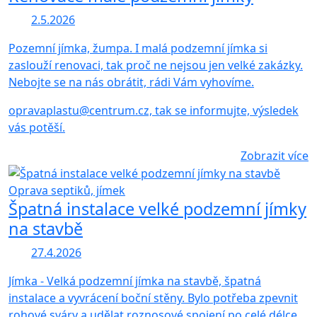
2.5.2026
Pozemní jímka, žumpa. I malá podzemní jímka si
zaslouží renovaci, tak proč ne nejsou jen velké zakázky.
Nebojte se na nás obrátit, rádi Vám vyhovíme.
opravaplastu@centrum.cz, tak se informujte, výsledek
vás potěší.
Zobrazit více
Oprava septiků, jímek
Špatná instalace velké podzemní jímky
na stavbě
27.4.2026
Jímka - Velká podzemní jímka na stavbě, špatná
instalace a vyvrácení boční stěny. Bylo potřeba zpevnit
rohové sváry a udělat roznosové spojení po celé délce.