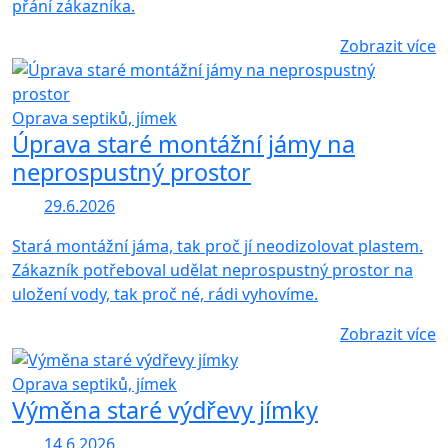
přání zákazníka.
Zobrazit více
Oprava septiků, jímek
Úprava staré montážní jámy na
neprospustný prostor
29.6.2026
Stará montážní jáma, tak proč jí neodizolovat plastem.
Zákazník potřeboval udělat neprospustný prostor na
uložení vody, tak proč né, rádi vyhovíme.
Zobrazit více
Oprava septiků, jímek
Výměna staré výdřevy jímky
14.6.2026