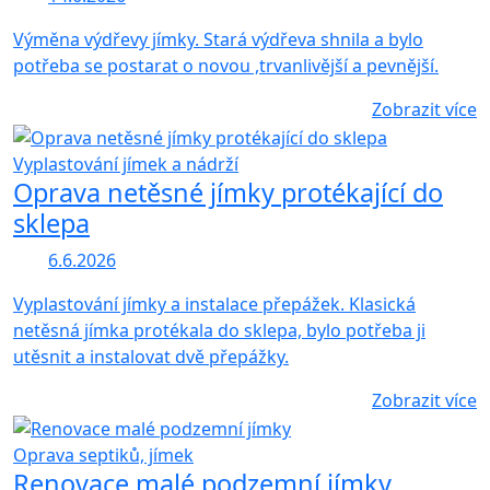
Výměna výdřevy jímky. Stará výdřeva shnila a bylo
potřeba se postarat o novou ,trvanlivější a pevnější.
Zobrazit více
Vyplastování jímek a nádrží
Oprava netěsné jímky protékající do
sklepa
6.6.2026
Vyplastování jímky a instalace přepážek. Klasická
netěsná jímka protékala do sklepa, bylo potřeba ji
utěsnit a instalovat dvě přepážky.
Zobrazit více
Oprava septiků, jímek
Renovace malé podzemní jímky