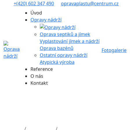
+(420) 602 347 490
opravaplastu@centrum.cz
Úvod
Opravy nádrží
Oprava septiků a jímek
Vyplastování jímek a nádrží
Oprava bazénů
Fotogalerie
Ostatní opravy nádrží
Atypická výroba
Reference
O nás
Kontakt
Oprava netěsné jímky
protékající do sklepa
Úvod
Fotogalerie
Vyplastování jímek a nádrží