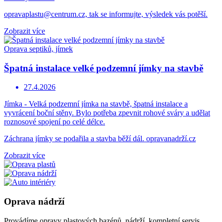
opravaplastu@centrum.cz, tak se informujte, výsledek vás potěší.
Zobrazit více
Oprava septiků, jímek
Špatná instalace velké podzemní jímky na stavbě
27.4.2026
Jímka - Velká podzemní jímka na stavbě, špatná instalace a
vyvrácení boční stěny. Bylo potřeba zpevnit rohové sváry a udělat
roznosové spojení po celé délce.
Záchrana jímky se podařila a stavba běží dál. opravanadrží.cz
Zobrazit více
Oprava nádrží
Provádíme opravy plastových bazénů, nádrží, kompletní servis