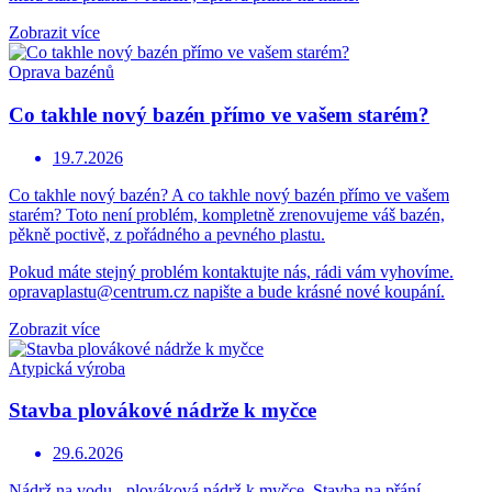
Zobrazit více
Oprava bazénů
Co takhle nový bazén přímo ve vašem starém?
19.7.2026
Co takhle nový bazén? A co takhle nový bazén přímo ve vašem
starém? Toto není problém, kompletně zrenovujeme váš bazén,
pěkně poctivě, z pořádného a pevného plastu.
Pokud máte stejný problém kontaktujte nás, rádi vám vyhovíme.
opravaplastu@centrum.cz napište a bude krásné nové koupání.
Zobrazit více
Atypická výroba
Stavba plovákové nádrže k myčce
29.6.2026
Nádrž na vodu - plováková nádrž k myčce. Stavba na přání