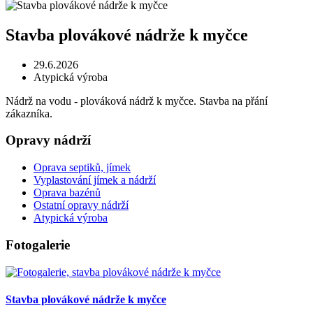
Stavba plovákové nádrže k myčce
29.6.2026
Atypická výroba
Nádrž na vodu - plováková nádrž k myčce. Stavba na přání
zákazníka.
Opravy nádrží
Oprava septiků, jímek
Vyplastování jímek a nádrží
Oprava bazénů
Ostatní opravy nádrží
Atypická výroba
Fotogalerie
Stavba plovákové nádrže k myčce