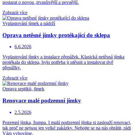
postarat o novou ,trvanlivější a pevnější.
Zobrazit více
Vyplastování jímek a nádrží
Oprava netěsné jímky protékající do sklepa
6.6.2026
Vyplastování jímky a instalace přepážek. Klasická netěsná jímka
protékala do sklepa, bylo potřeba ji utěsnit a instalovat dvě
přepážky.
Zobrazit více
Oprava septiků, jímek
Renovace malé podzemní jímky
2.5.2026
Pozemní jímka, žumpa. I malá podzemní jímka si zaslouží renovaci,
tak proč ne nejsou jen velké zakázky. Nebojte se na nás obrátit, rádi
Vám vyhovíme.