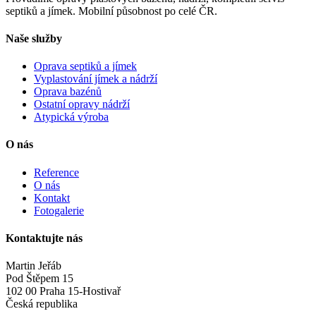
septiků a jímek. Mobilní působnost po celé ČR.
Naše služby
Oprava septiků a jímek
Vyplastování jímek a nádrží
Oprava bazénů
Ostatní opravy nádrží
Atypická výroba
O nás
Reference
O nás
Kontakt
Fotogalerie
Kontaktujte nás
Martin Jeřáb
Pod Štěpem 15
102 00 Praha 15-Hostivař
Česká republika