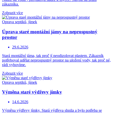
zákazníka.
Zobrazit více
Oprava septiků, jímek
Úprava staré montážní jámy na neprospustný
prostor
29.6.2026
Stará montážní jáma, tak proč jí neodizolovat plastem. Zákazník
potřeboval udělat neprospustný prostor na uložení vody, tak proč né,
rádi vyhovíme.
Zobrazit více
Oprava septiků, jímek
Výměna staré výdřevy jímky
14.6.2026
Výměna výdřevy jímky. Stará výdřeva shnila a bylo potřeba se