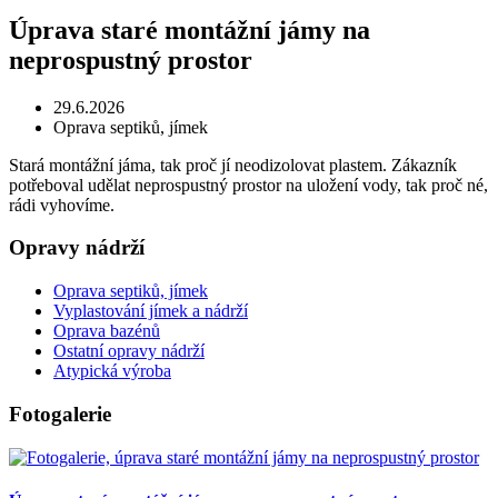
Úprava staré montážní jámy na
neprospustný prostor
29.6.2026
Oprava septiků, jímek
Stará montážní jáma, tak proč jí neodizolovat plastem. Zákazník
potřeboval udělat neprospustný prostor na uložení vody, tak proč né,
rádi vyhovíme.
Opravy nádrží
Oprava septiků, jímek
Vyplastování jímek a nádrží
Oprava bazénů
Ostatní opravy nádrží
Atypická výroba
Fotogalerie