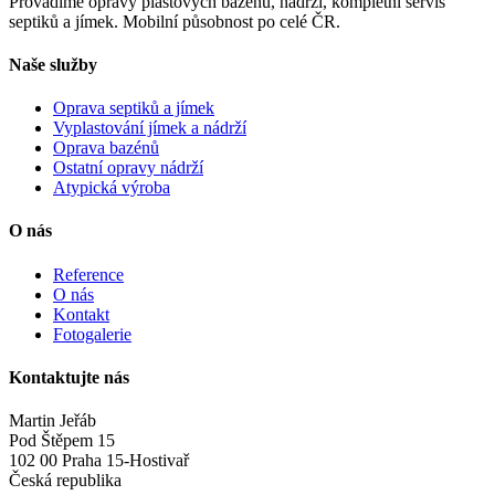
Provádíme opravy plastových bazénů, nádrží, kompletní servis
septiků a jímek. Mobilní působnost po celé ČR.
Naše služby
Oprava septiků a jímek
Vyplastování jímek a nádrží
Oprava bazénů
Ostatní opravy nádrží
Atypická výroba
O nás
Reference
O nás
Kontakt
Fotogalerie
Kontaktujte nás
Martin Jeřáb
Pod Štěpem 15
102 00 Praha 15-Hostivař
Česká republika