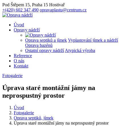
Pod Štěpem 15, Praha 15 Hostivař
+(420) 602 347 490
opravaplastu@centrum.cz
Úvod
Opravy nádrží
Oprava septiků a jímek
Vyplastování jímek a nádrží
Oprava bazénů
Ostatní opravy nádrží
Atypická výroba
Reference
O nás
Kontakt
Fotogalerie
Úprava staré montážní jámy na
neprospustný prostor
Úvod
Fotogalerie
Oprava septiků, jímek
Úprava staré montážní jámy na neprospustný prostor