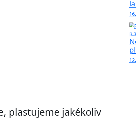
l
16
N
p
12
, plastujeme jakékoliv