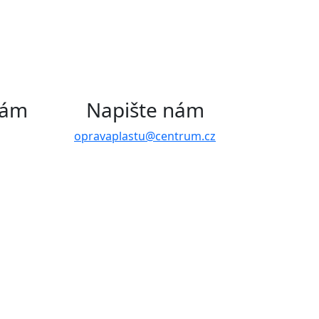
nám
Napište nám
opravaplastu@centrum.cz