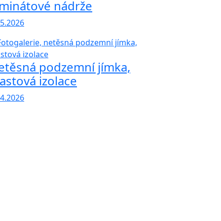
aminátové nádrže
.5.2026
etěsná podzemní jímka,
lastová izolace
.4.2026