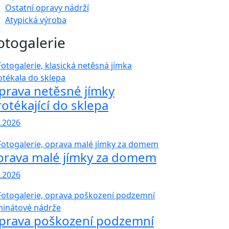
Ostatní opravy nádrží
Atypická výroba
otogalerie
prava netěsné jímky
rotékající do sklepa
6.2026
prava malé jímky za domem
6.2026
prava poškození podzemní