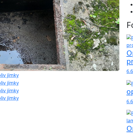
F
O
p
6.
o
6.
O