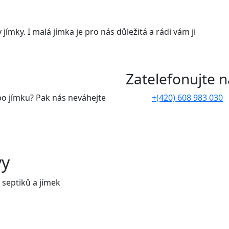
ímky. I malá jímka je pro nás důležitá a rádi vám ji
Zatelefonujte 
bo jímku? Pak nás neváhejte
+(420) 608 983 030
vy
 septiků a jímek