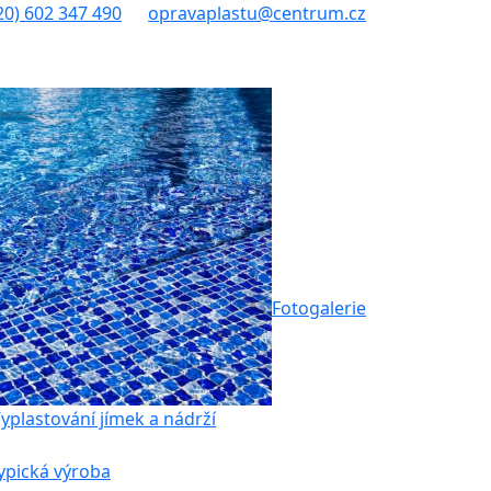
20) 602 347 490
opravaplastu@centrum.cz
Fotogalerie
yplastování jímek a nádrží
ypická výroba