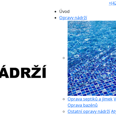
+(4
Úvod
Opravy nádrží
Oprava septiků a jímek
V
Oprava bazénů
Ostatní opravy nádrží
At