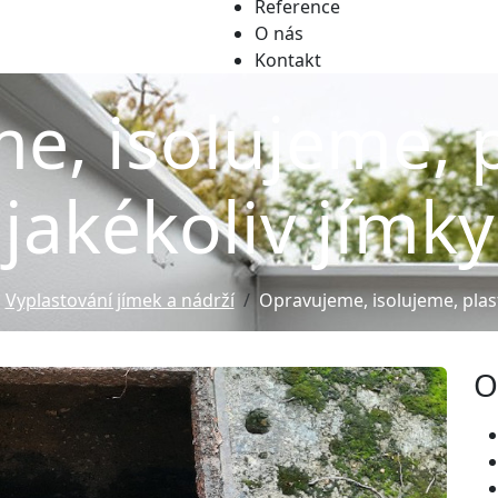
Reference
O nás
Kontakt
e, isolujeme, 
jakékoliv jímky
Vyplastování jímek a nádrží
Opravujeme, isolujeme, plas
O