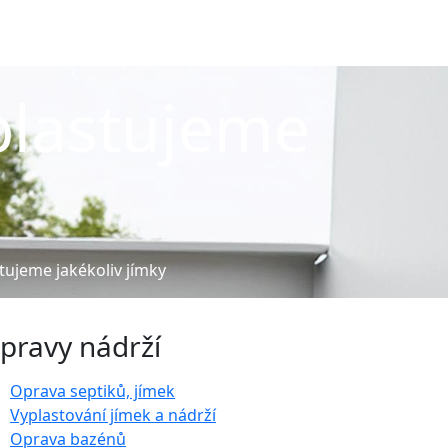
plastujeme
tujeme jakékoliv jímky
pravy nádrží
Oprava septiků, jímek
Vyplastování jímek a nádrží
Oprava bazénů