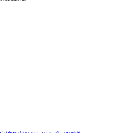
á stále praská v rozích , oprava přímo na místě.