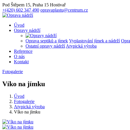
Pod Štěpem 15, Praha 15 Hostivař
+(420) 602 347 490
opravaplastu@centrum.cz
Úvod
Opravy nádrží
Oprava septiků a jímek
Vyplastování jímek a nádrží
Opra
Ostatní opravy nádrží
Atypická výroba
Reference
O nás
Kontakt
Fotogalerie
Víko na jímku
Úvod
Fotogalerie
Atypická výroba
Víko na jímku