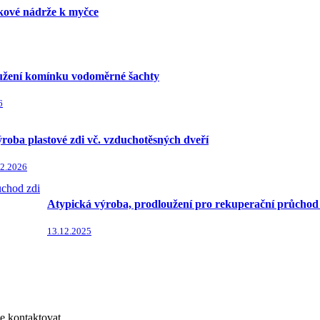
kové nádrže k myčce
užení komínku vodoměrné šachty
6
roba plastové zdi vč. vzduchotěsných dveří
.2.2026
Atypická výroba, prodloužení pro rekuperační průchod
13.12.2025
e kontaktovat.