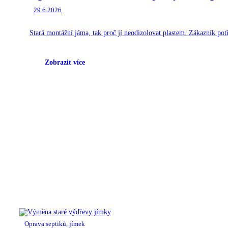
29.6.2026
Stará montážní jáma, tak proč jí neodizolovat plastem. Zákazník pot
Zobrazit více
Oprava septiků, jímek