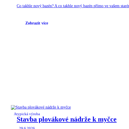
Co takhle nový bazén? A co takhle nový bazén přímo ve vašem staré
Pokud máte stejný problém kontaktujte nás, rádi vám vyhovíme. opr
Zobrazit více
Atypická výroba
Stavba plovákové nádrže k myčce
29.6.2026