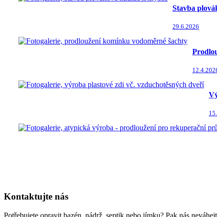
Stavba plová
29.6.2026
Prodlo
12.4.202
Vý
15
Kontaktujte nás
Potřebujete opravit bazén, nádrž, septik nebo jímku? Pak nás neváhejt