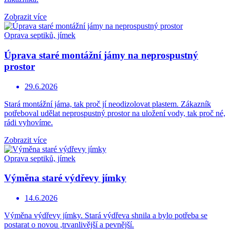
Zobrazit více
Oprava septiků, jímek
Úprava staré montážní jámy na neprospustný
prostor
29.6.2026
Stará montážní jáma, tak proč jí neodizolovat plastem. Zákazník
potřeboval udělat neprospustný prostor na uložení vody, tak proč né,
rádi vyhovíme.
Zobrazit více
Oprava septiků, jímek
Výměna staré výdřevy jímky
14.6.2026
Výměna výdřevy jímky. Stará výdřeva shnila a bylo potřeba se
postarat o novou ,trvanlivější a pevnější.