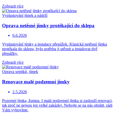
Zobrazit více
Vyplastování jímek a nádrží
Oprava netěsné jímky protékající do sklepa
6.6.2026
Vyplastování jímky a instalace přepážek. Klasická netěsná jímka
protékala do sklepa, bylo potřeba ji utěsnit a instalovat dvě
přepážky.
Zobrazit více
Oprava septiků, jímek
Renovace malé podzemní jímky
2.5.2026
Pozemní jímka, žumpa. I malá podzemní jímka si zaslouží renovaci,
tak proč ne nejsou jen velké zakázky. Nebojte se na nás obrátit, rádi
Vám vyhovíme.