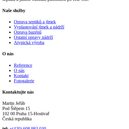
Naše služby
Oprava septiků a jímek
Vyplastování jímek a nádrží
Oprava bazénů
Ostatní opravy nádrží
Atypická výroba
O nás
Reference
O nás
Kontakt
Fotogalerie
Kontaktujte nás
Martin Jeřáb
Pod Štěpem 15
102 00 Praha 15-Hostivař
Česká republika
tel:
+(420) 608 983 030