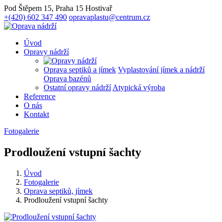
Pod Štěpem 15, Praha 15 Hostivař
+(420) 602 347 490
opravaplastu@centrum.cz
Úvod
Opravy nádrží
Oprava septiků a jímek
Vyplastování jímek a nádrží
Oprava bazénů
Ostatní opravy nádrží
Atypická výroba
Reference
O nás
Kontakt
Fotogalerie
Prodloužení vstupní šachty
Úvod
Fotogalerie
Oprava septiků, jímek
Prodloužení vstupní šachty