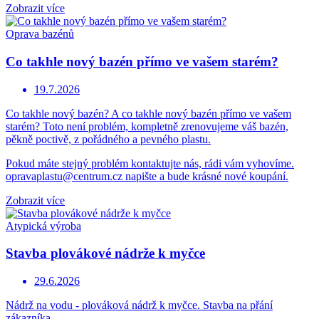
Zobrazit více
Oprava bazénů
Co takhle nový bazén přímo ve vašem starém?
19.7.2026
Co takhle nový bazén? A co takhle nový bazén přímo ve vašem
starém? Toto není problém, kompletně zrenovujeme váš bazén,
pěkně poctivě, z pořádného a pevného plastu.
Pokud máte stejný problém kontaktujte nás, rádi vám vyhovíme.
opravaplastu@centrum.cz napište a bude krásné nové koupání.
Zobrazit více
Atypická výroba
Stavba plovákové nádrže k myčce
29.6.2026
Nádrž na vodu - plováková nádrž k myčce. Stavba na přání
zákazníka.