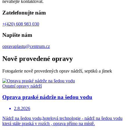
neváhejte kontaktovat.
Zatelefonujte nám
+(420) 608 983 030
Napište nám
opravaplastu@centrum.cz
Nově provedené opravy
Fotogalerie nově provedených oprav nádrží, septiků a jímek
Ostatní opravy nádrží
Oprava praské nádrže na šedou vodu
2.8.2026
Nádrž na šedou vodu,hotelová technologie - nádrž na šedou vodu
která stále praská v rozích , oprava přímo na místě.