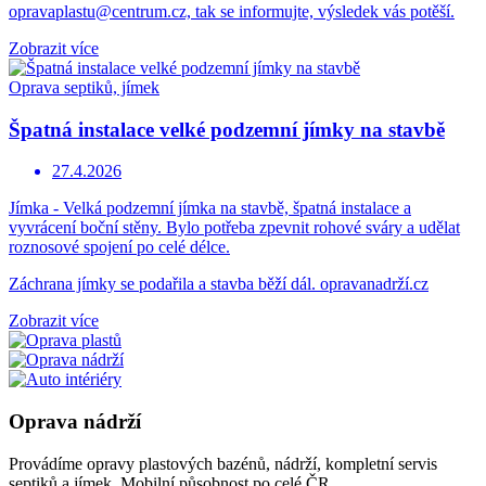
opravaplastu@centrum.cz, tak se informujte, výsledek vás potěší.
Zobrazit více
Oprava septiků, jímek
Špatná instalace velké podzemní jímky na stavbě
27.4.2026
Jímka - Velká podzemní jímka na stavbě, špatná instalace a
vyvrácení boční stěny. Bylo potřeba zpevnit rohové sváry a udělat
roznosové spojení po celé délce.
Záchrana jímky se podařila a stavba běží dál. opravanadrží.cz
Zobrazit více
Oprava nádrží
Provádíme opravy plastových bazénů, nádrží, kompletní servis
septiků a jímek. Mobilní působnost po celé ČR.