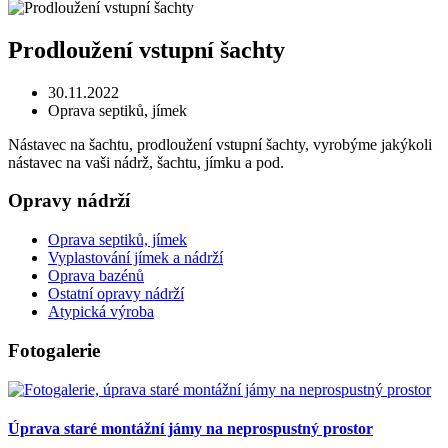
Prodloužení vstupní šachty
30.11.2022
Oprava septiků, jímek
Nástavec na šachtu, prodloužení vstupní šachty, vyrobýme jakýkoli
nástavec na vaši nádrž, šachtu, jímku a pod.
Opravy nádrží
Oprava septiků, jímek
Vyplastování jímek a nádrží
Oprava bazénů
Ostatní opravy nádrží
Atypická výroba
Fotogalerie
Úprava staré montážní jámy na neprospustný prostor