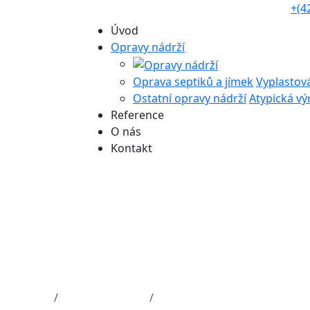
+(4
Úvod
Opravy nádrží
Oprava septiků a jímek
Vyplastová
Ostatní opravy nádrží
Atypická vý
Reference
O nás
Kontakt
yřezané díry v
stěně
togalerie
Oprava bazénů
Oprava vyřezané díry v bazé