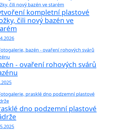
ytvoření kompletní plastové
ožky, čili nový bazén ve
tarém
.4.2026
azén - ovaření rohových svárů
azénu
7.2025
rasklé dno podzemní plastové
ádrže
.5.2025