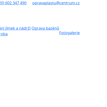
20) 602 347 490
opravaplastu@centrum.cz
ní jímek a nádrží
Oprava bazénů
Fotogalerie
roba
 bazénové
nové stěně