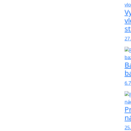
V
vl
s
27
B
b
6.
P
n
25