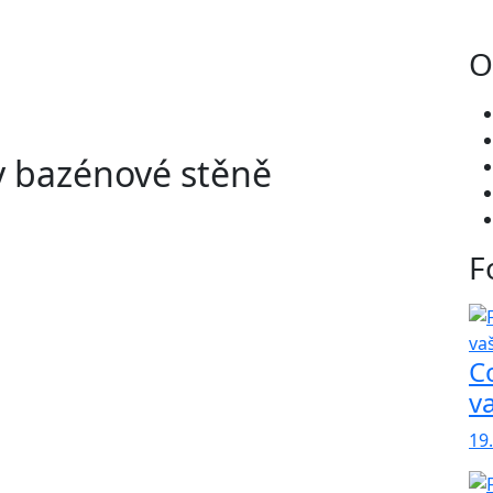
O
v bazénové stěně
F
C
v
19