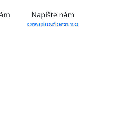
nám
Napište nám
opravaplastu@centrum.cz