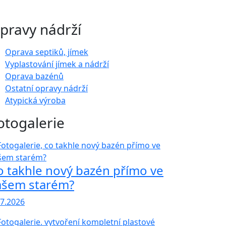
pravy nádrží
Oprava septiků, jímek
Vyplastování jímek a nádrží
Oprava bazénů
Ostatní opravy nádrží
Atypická výroba
otogalerie
o takhle nový bazén přímo ve
ašem starém?
.7.2026