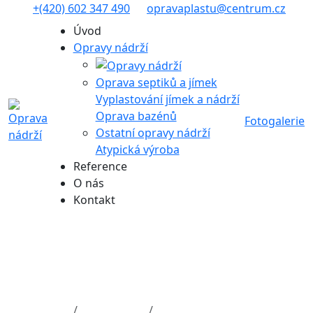
+(420) 602 347 490
opravaplastu@centrum.cz
Úvod
Opravy nádrží
Oprava septiků a jímek
Vyplastování jímek a nádrží
Oprava bazénů
Fotogalerie
Ostatní opravy nádrží
Atypická výroba
Reference
O nás
Kontakt
Uzavíratelné čistící
otvory do nádrží
Úvod
Fotogalerie
Ostatní opravy nádrží