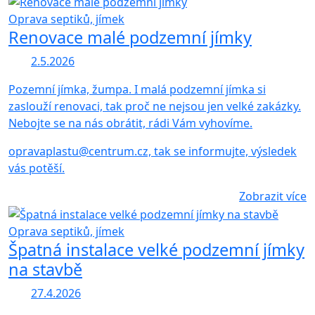
Oprava septiků, jímek
Renovace malé podzemní jímky
2.5.2026
Pozemní jímka, žumpa. I malá podzemní jímka si
zaslouží renovaci, tak proč ne nejsou jen velké zakázky.
Nebojte se na nás obrátit, rádi Vám vyhovíme.
opravaplastu@centrum.cz, tak se informujte, výsledek
vás potěší.
Zobrazit více
Oprava septiků, jímek
Špatná instalace velké podzemní jímky
na stavbě
27.4.2026