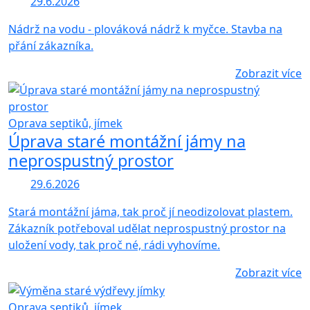
29.6.2026
Nádrž na vodu - plováková nádrž k myčce. Stavba na
přání zákazníka.
Zobrazit více
Oprava septiků, jímek
Úprava staré montážní jámy na
neprospustný prostor
29.6.2026
Stará montážní jáma, tak proč jí neodizolovat plastem.
Zákazník potřeboval udělat neprospustný prostor na
uložení vody, tak proč né, rádi vyhovíme.
Zobrazit více
Oprava septiků, jímek