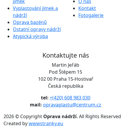
jímek
O nás
Vyplastování jímek a
Kontakt
nádrží
Fotogalerie
Oprava bazénů
Ostatní opravy nádrží
Atypická výroba
Kontaktujte nás
Martin Jeřáb
Pod Štěpem 15
102 00 Praha 15-Hostivař
Česká republika
tel:
+(420) 608 983 030
mail:
opravaplastu@centrum.cz
2026 © Copyright
Oprava nádrží
. All Rights Reserved
Created by
wwwstranky.eu