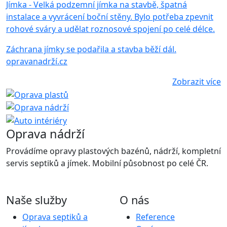
Jímka - Velká podzemní jímka na stavbě, špatná
instalace a vyvrácení boční stěny. Bylo potřeba zpevnit
rohové sváry a udělat roznosové spojení po celé délce.
Záchrana jímky se podařila a stavba běží dál.
opravanadrží.cz
Zobrazit více
Oprava nádrží
Provádíme opravy plastových bazénů, nádrží, kompletní
servis septiků a jímek. Mobilní působnost po celé ČR.
Naše služby
O nás
Oprava septiků a
Reference