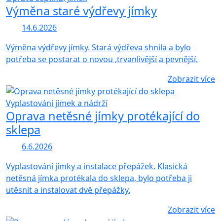
Výměna staré výdřevy jímky
14.6.2026
Výměna výdřevy jímky. Stará výdřeva shnila a bylo
potřeba se postarat o novou ,trvanlivější a pevnější.
Zobrazit více
Vyplastování jímek a nádrží
Oprava netěsné jímky protékající do
sklepa
6.6.2026
Vyplastování jímky a instalace přepážek. Klasická
netěsná jímka protékala do sklepa, bylo potřeba ji
utěsnit a instalovat dvě přepážky.
Zobrazit více