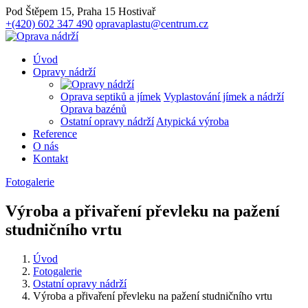
Pod Štěpem 15, Praha 15 Hostivař
+(420) 602 347 490
opravaplastu@centrum.cz
Úvod
Opravy nádrží
Oprava septiků a jímek
Vyplastování jímek a nádrží
Oprava bazénů
Ostatní opravy nádrží
Atypická výroba
Reference
O nás
Kontakt
Fotogalerie
Výroba a přivaření převleku na pažení
studničního vrtu
Úvod
Fotogalerie
Ostatní opravy nádrží
Výroba a přivaření převleku na pažení studničního vrtu