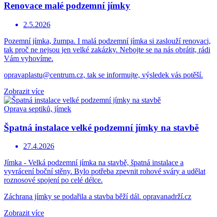
Renovace malé podzemní jímky
2.5.2026
Pozemní jímka, žumpa. I malá podzemní jímka si zaslouží renovaci,
tak proč ne nejsou jen velké zakázky. Nebojte se na nás obrátit, rádi
Vám vyhovíme.
opravaplastu@centrum.cz, tak se informujte, výsledek vás potěší.
Zobrazit více
Oprava septiků, jímek
Špatná instalace velké podzemní jímky na stavbě
27.4.2026
Jímka - Velká podzemní jímka na stavbě, špatná instalace a
vyvrácení boční stěny. Bylo potřeba zpevnit rohové sváry a udělat
roznosové spojení po celé délce.
Záchrana jímky se podařila a stavba běží dál. opravanadrží.cz
Zobrazit více