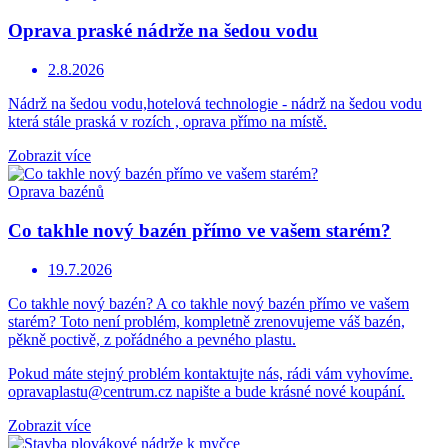
Oprava praské nádrže na šedou vodu
2.8.2026
Nádrž na šedou vodu,hotelová technologie - nádrž na šedou vodu
která stále praská v rozích , oprava přímo na místě.
Zobrazit více
Oprava bazénů
Co takhle nový bazén přímo ve vašem starém?
19.7.2026
Co takhle nový bazén? A co takhle nový bazén přímo ve vašem
starém? Toto není problém, kompletně zrenovujeme váš bazén,
pěkně poctivě, z pořádného a pevného plastu.
Pokud máte stejný problém kontaktujte nás, rádi vám vyhovíme.
opravaplastu@centrum.cz napište a bude krásné nové koupání.
Zobrazit více