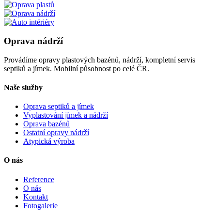
Oprava nádrží
Provádíme opravy plastových bazénů, nádrží, kompletní servis
septiků a jímek. Mobilní působnost po celé ČR.
Naše služby
Oprava septiků a jímek
Vyplastování jímek a nádrží
Oprava bazénů
Ostatní opravy nádrží
Atypická výroba
O nás
Reference
O nás
Kontakt
Fotogalerie