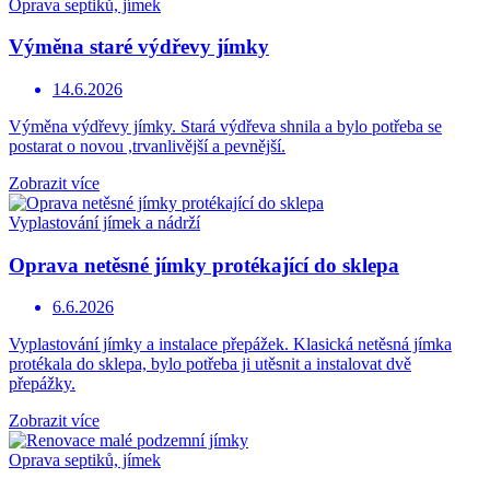
Oprava septiků, jímek
Výměna staré výdřevy jímky
14.6.2026
Výměna výdřevy jímky. Stará výdřeva shnila a bylo potřeba se
postarat o novou ,trvanlivější a pevnější.
Zobrazit více
Vyplastování jímek a nádrží
Oprava netěsné jímky protékající do sklepa
6.6.2026
Vyplastování jímky a instalace přepážek. Klasická netěsná jímka
protékala do sklepa, bylo potřeba ji utěsnit a instalovat dvě
přepážky.
Zobrazit více
Oprava septiků, jímek