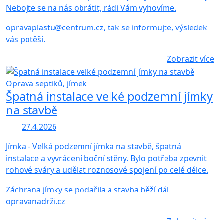
Nebojte se na nás obrátit, rádi Vám vyhovíme.
opravaplastu@centrum.cz, tak se informujte, výsledek
vás potěší.
Zobrazit více
Oprava septiků, jímek
Špatná instalace velké podzemní jímky
na stavbě
27.4.2026
Jímka - Velká podzemní jímka na stavbě, špatná
instalace a vyvrácení boční stěny. Bylo potřeba zpevnit
rohové sváry a udělat roznosové spojení po celé délce.
Záchrana jímky se podařila a stavba běží dál.
opravanadrží.cz