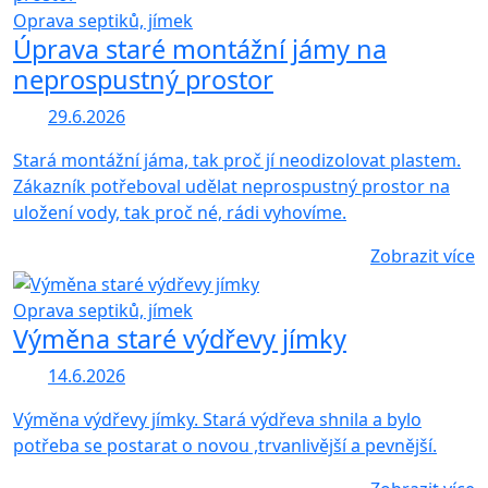
Oprava septiků, jímek
Úprava staré montážní jámy na
neprospustný prostor
29.6.2026
Stará montážní jáma, tak proč jí neodizolovat plastem.
Zákazník potřeboval udělat neprospustný prostor na
uložení vody, tak proč né, rádi vyhovíme.
Zobrazit více
Oprava septiků, jímek
Výměna staré výdřevy jímky
14.6.2026
Výměna výdřevy jímky. Stará výdřeva shnila a bylo
potřeba se postarat o novou ,trvanlivější a pevnější.