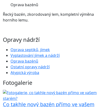
Oprava bazénů
Řecký bazén, zkorodovaný lem, kompletní výměna
horního lemu.
Opravy nádrží
Oprava septiků, jímek
Vyplastování jímek a nádrží
Oprava bazénů
Ostatní opravy nádrží
Atypická výroba
Fotogalerie
Co takhle nový bazén přímo ve vašem