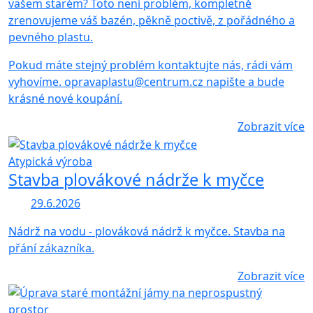
vašem starém? Toto není problém, kompletně
zrenovujeme váš bazén, pěkně poctivě, z pořádného a
pevného plastu.
Pokud máte stejný problém kontaktujte nás, rádi vám
vyhovíme. opravaplastu@centrum.cz napište a bude
krásné nové koupání.
Zobrazit více
Atypická výroba
Stavba plovákové nádrže k myčce
29.6.2026
Nádrž na vodu - plováková nádrž k myčce. Stavba na
přání zákazníka.
Zobrazit více