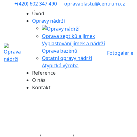
+(420) 602 347 490
opravaplastu@centrum.cz
Úvod
Opravy nádrží
Oprava septiků a jímek
Vyplastování jímek a nádrží
Oprava bazénů
Fotogalerie
Ostatní opravy nádrží
Atypická výroba
Reference
O nás
Kontakt
Výměna horního lemu
u řeckého bazénu
Úvod
Fotogalerie
Oprava bazénů