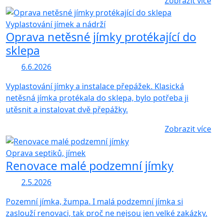
Zobrazit více
Vyplastování jímek a nádrží
Oprava netěsné jímky protékající do
sklepa
6.6.2026
Vyplastování jímky a instalace přepážek. Klasická
netěsná jímka protékala do sklepa, bylo potřeba ji
utěsnit a instalovat dvě přepážky.
Zobrazit více
Oprava septiků, jímek
Renovace malé podzemní jímky
2.5.2026
Pozemní jímka, žumpa. I malá podzemní jímka si
zaslouží renovaci, tak proč ne nejsou jen velké zakázky.