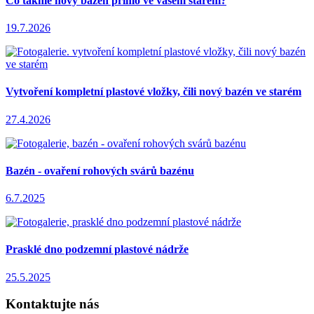
Co takhle nový bazén přímo ve vašem starém?
19.7.2026
Vytvoření kompletní plastové vložky, čili nový bazén ve starém
27.4.2026
Bazén - ovaření rohových svárů bazénu
6.7.2025
Prasklé dno podzemní plastové nádrže
25.5.2025
Kontaktujte nás