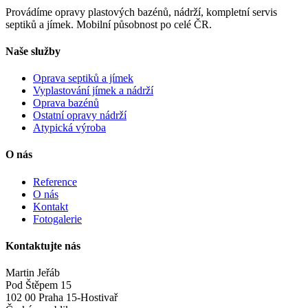
Provádíme opravy plastových bazénů, nádrží, kompletní servis
septiků a jímek. Mobilní působnost po celé ČR.
Naše služby
Oprava septiků a jímek
Vyplastování jímek a nádrží
Oprava bazénů
Ostatní opravy nádrží
Atypická výroba
O nás
Reference
O nás
Kontakt
Fotogalerie
Kontaktujte nás
Martin Jeřáb
Pod Štěpem 15
102 00 Praha 15-Hostivař