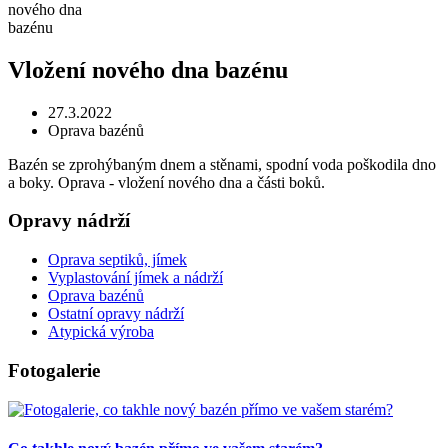
Vložení nového dna bazénu
27.3.2022
Oprava bazénů
Bazén se zprohýbaným dnem a stěnami, spodní voda poškodila dno
a boky. Oprava - vložení nového dna a části boků.
Opravy nádrží
Oprava septiků, jímek
Vyplastování jímek a nádrží
Oprava bazénů
Ostatní opravy nádrží
Atypická výroba
Fotogalerie