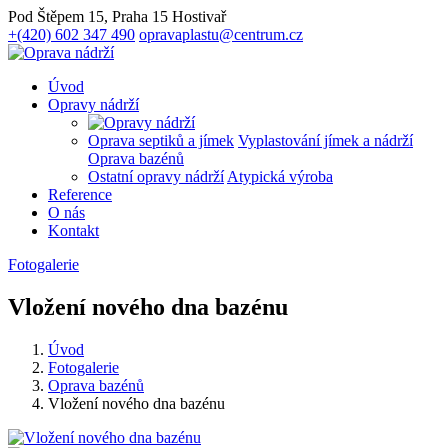
Pod Štěpem 15, Praha 15 Hostivař
+(420) 602 347 490
opravaplastu@centrum.cz
Úvod
Opravy nádrží
Oprava septiků a jímek
Vyplastování jímek a nádrží
Oprava bazénů
Ostatní opravy nádrží
Atypická výroba
Reference
O nás
Kontakt
Fotogalerie
Vložení nového dna bazénu
Úvod
Fotogalerie
Oprava bazénů
Vložení nového dna bazénu