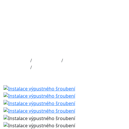
Instalace výpustného
šroubení
Úvod
Fotogalerie
Ostatní opravy nádrží
Instalace výpustného šroubení