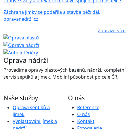
rohové sváry a udělat roznosové spojení po celé délce.
Záchrana jímky se podařila a stavba běží dál.
opravanadrží.cz
Zobrazit více
Oprava nádrží
Provádíme opravy plastových bazénů, nádrží, kompletní
servis septiků a jímek. Mobilní působnost po celé ČR.
Naše služby
O nás
Oprava septiků a
Reference
jímek
O nás
Vyplastování jímek a
Kontakt
nádrží
Fotogalerie