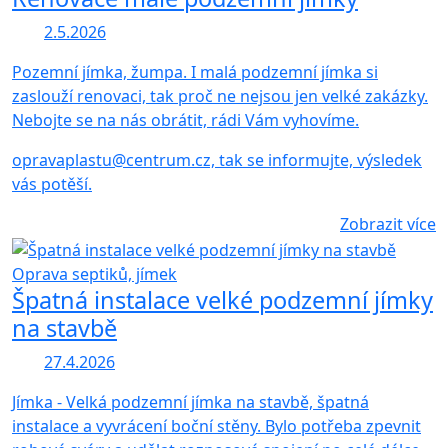
2.5.2026
Pozemní jímka, žumpa. I malá podzemní jímka si
zaslouží renovaci, tak proč ne nejsou jen velké zakázky.
Nebojte se na nás obrátit, rádi Vám vyhovíme.
opravaplastu@centrum.cz, tak se informujte, výsledek
vás potěší.
Zobrazit více
Oprava septiků, jímek
Špatná instalace velké podzemní jímky
na stavbě
27.4.2026
Jímka - Velká podzemní jímka na stavbě, špatná
instalace a vyvrácení boční stěny. Bylo potřeba zpevnit