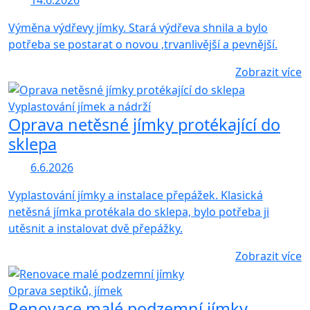
14.6.2026
Výměna výdřevy jímky. Stará výdřeva shnila a bylo
potřeba se postarat o novou ,trvanlivější a pevnější.
Zobrazit více
Vyplastování jímek a nádrží
Oprava netěsné jímky protékající do
sklepa
6.6.2026
Vyplastování jímky a instalace přepážek. Klasická
netěsná jímka protékala do sklepa, bylo potřeba ji
utěsnit a instalovat dvě přepážky.
Zobrazit více
Oprava septiků, jímek
Renovace malé podzemní jímky