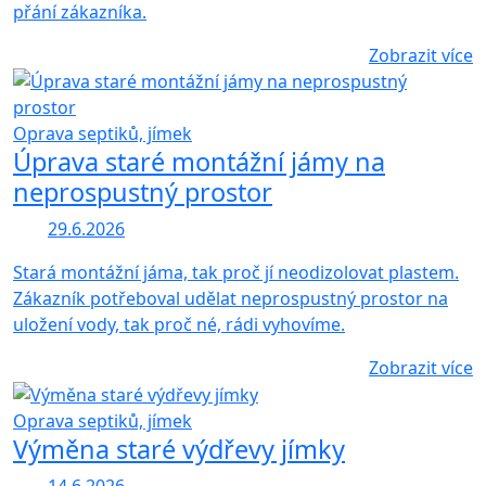
přání zákazníka.
Zobrazit více
Oprava septiků, jímek
Úprava staré montážní jámy na
neprospustný prostor
29.6.2026
Stará montážní jáma, tak proč jí neodizolovat plastem.
Zákazník potřeboval udělat neprospustný prostor na
uložení vody, tak proč né, rádi vyhovíme.
Zobrazit více
Oprava septiků, jímek
Výměna staré výdřevy jímky