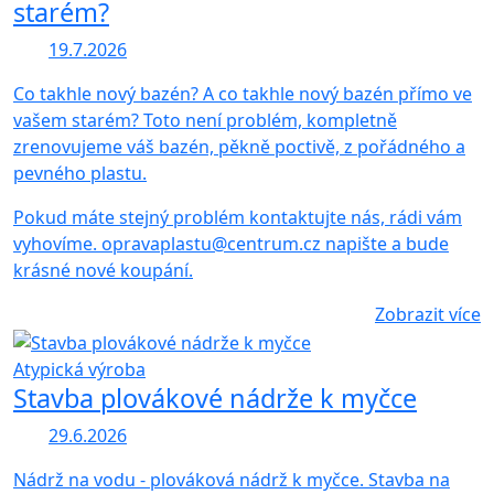
starém?
19.7.2026
Co takhle nový bazén? A co takhle nový bazén přímo ve
vašem starém? Toto není problém, kompletně
zrenovujeme váš bazén, pěkně poctivě, z pořádného a
pevného plastu.
Pokud máte stejný problém kontaktujte nás, rádi vám
vyhovíme. opravaplastu@centrum.cz napište a bude
krásné nové koupání.
Zobrazit více
Atypická výroba
Stavba plovákové nádrže k myčce
29.6.2026
Nádrž na vodu - plováková nádrž k myčce. Stavba na