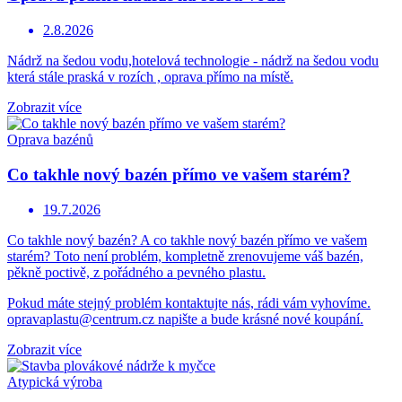
2.8.2026
Nádrž na šedou vodu,hotelová technologie - nádrž na šedou vodu
která stále praská v rozích , oprava přímo na místě.
Zobrazit více
Oprava bazénů
Co takhle nový bazén přímo ve vašem starém?
19.7.2026
Co takhle nový bazén? A co takhle nový bazén přímo ve vašem
starém? Toto není problém, kompletně zrenovujeme váš bazén,
pěkně poctivě, z pořádného a pevného plastu.
Pokud máte stejný problém kontaktujte nás, rádi vám vyhovíme.
opravaplastu@centrum.cz napište a bude krásné nové koupání.
Zobrazit více
Atypická výroba