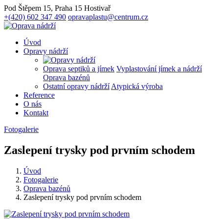
Pod Štěpem 15, Praha 15 Hostivař
+(420) 602 347 490
opravaplastu@centrum.cz
Úvod
Opravy nádrží
Oprava septiků a jímek
Vyplastování jímek a nádrží
Oprava bazénů
Ostatní opravy nádrží
Atypická výroba
Reference
O nás
Kontakt
Fotogalerie
Zaslepení trysky pod prvním schodem
Úvod
Fotogalerie
Oprava bazénů
Zaslepení trysky pod prvním schodem