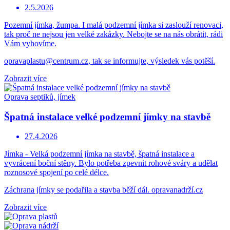
2.5.2026
Pozemní jímka, žumpa. I malá podzemní jímka si zaslouží renovaci,
tak proč ne nejsou jen velké zakázky. Nebojte se na nás obrátit, rádi
Vám vyhovíme.
opravaplastu@centrum.cz, tak se informujte, výsledek vás potěší.
Zobrazit více
Oprava septiků, jímek
Špatná instalace velké podzemní jímky na stavbě
27.4.2026
Jímka - Velká podzemní jímka na stavbě, špatná instalace a
vyvrácení boční stěny. Bylo potřeba zpevnit rohové sváry a udělat
roznosové spojení po celé délce.
Záchrana jímky se podařila a stavba běží dál. opravanadrží.cz
Zobrazit více