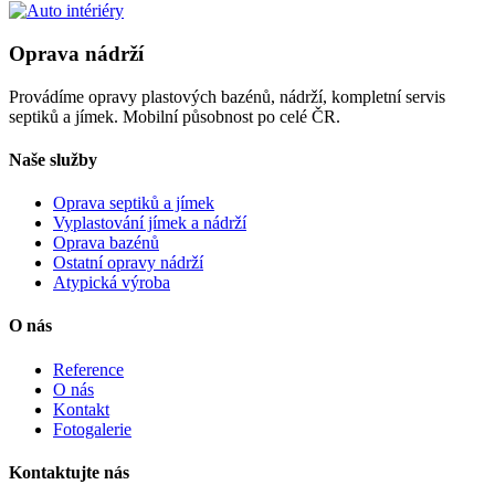
Oprava nádrží
Provádíme opravy plastových bazénů, nádrží, kompletní servis
septiků a jímek. Mobilní působnost po celé ČR.
Naše služby
Oprava septiků a jímek
Vyplastování jímek a nádrží
Oprava bazénů
Ostatní opravy nádrží
Atypická výroba
O nás
Reference
O nás
Kontakt
Fotogalerie
Kontaktujte nás