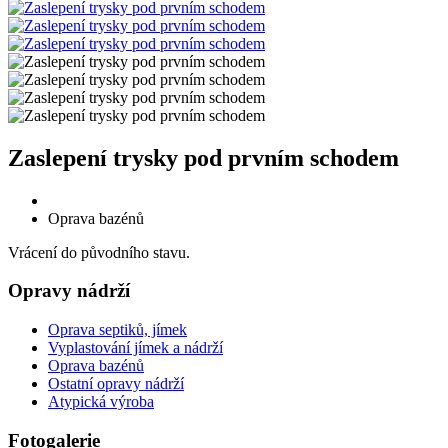
Zaslepení trysky pod prvním schodem
Oprava bazénů
Vrácení do původního stavu.
Opravy nádrží
Oprava septiků, jímek
Vyplastování jímek a nádrží
Oprava bazénů
Ostatní opravy nádrží
Atypická výroba
Fotogalerie