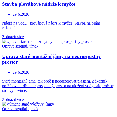
Stavba plovákové nádrže k myčce
29.6.2026
Nádrž na vodu - plováková nádrž k myčce. Stavba na přání
zákazníka.
Zobrazit více
Oprava septiků, jímek
Úprava staré montážní jámy na neprospustný
prostor
29.6.2026
Stará montážní jáma, tak proč jí neodizolovat plastem. Zákazník
potřeboval udělat neprospustný prostor na uložení vody, tak proč né,
rádi vyhovíme.
Zobrazit více
Oprava septiků, jímek